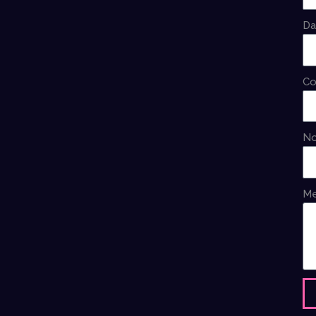
Da
Co
No
M