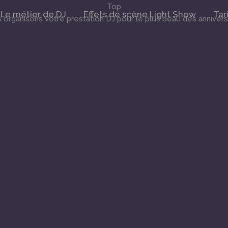
Top
Le métier de DJ
Effets de scène Light Show
Tar
organisons votre prestation DJ pour le plus beau des annivers