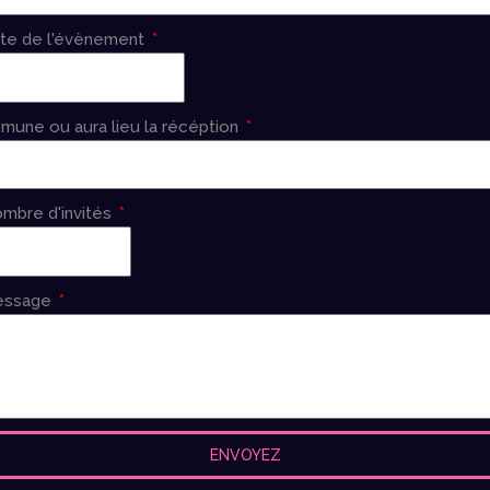
te de l'évènement
mune ou aura lieu la récéption
mbre d'invités
essage
ENVOYEZ